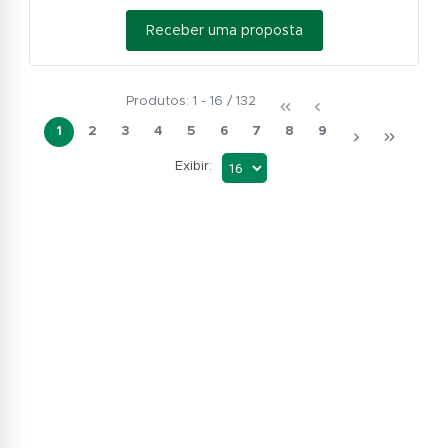
Receber uma proposta
Produtos: 1 - 16 / 132
1
2
3
4
5
6
7
8
9
Exibir: