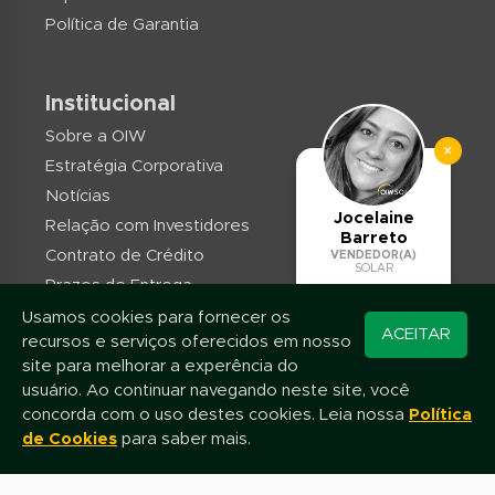
Política de Garantia
Institucional
Sobre a OIW
×
Estratégia Corporativa
Notícias
Jocelaine
Relação com Investidores
Barreto
Contrato de Crédito
VENDEDOR(A)
SOLAR
Prazos de Entrega
Trabalhe conosco
Usamos cookies para fornecer os
Converse pelo
ACEITAR
recursos e serviços oferecidos em nosso
Contato
WhatsApp
site para melhorar a experência do
usuário. Ao continuar navegando neste site, você
concorda com o uso destes cookies. Leia nossa
Política
de Cookies
para saber mais.