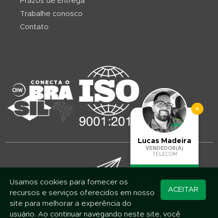
Prazos de Entrega
Trabalhe conosco
Contato
×
Lucas Madeira
VENDEDOR(A)
TELECOM
Usamos cookies para fornecer os
Converse pelo
ACEITAR
recursos e serviços oferecidos em nosso
WhatsApp
Mantenha-se atualizado!
site para melhorar a experência do
Assine nossa newsletter e fique por dentro das novidades e promoções
usuário. Ao continuar navegando neste site, você