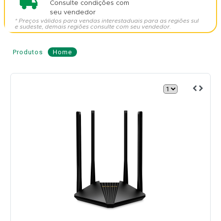
Consulte condições com
seu vendedor
* Preços válidos para vendas interestaduais para as regiões sul
e sudeste, demais regiões consulte com seu vendedor.
Produtos
Home
Roteador
Wi-
Fi
Dual
Band
AC1200
-
MERCUSYS
Modelo:
MR30G
Local
MERCUSYS