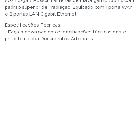
802.11b/g/n). Possui 4 antenas de maior ganho (5dBi), com
padrão superior de irradiação. Equipado com 1 porta WAN
e 2 portas LAN Gigabit Ethernet.
Especificações Técnicas:
- Faça o download das especificações técnicas deste
produto na aba Documentos Adicionais.