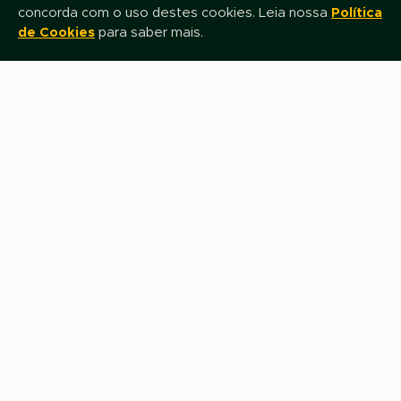
concorda com o uso destes cookies. Leia nossa
Política
de Cookies
para saber mais.
Nome
E-mail
Assinar
Fale com nossa equipe de Televendas
0800 0800 649
Siga-nos nas Redes Sociais