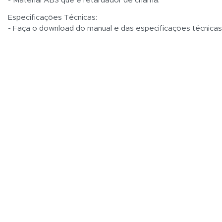
- Material ABS que é retardador de chama.
Especificações Técnicas:
- Faça o download do manual e das especificações técnica