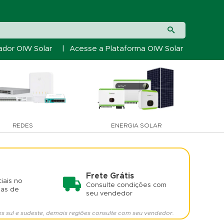
ador OIW Solar
|
Acesse a Plataforma OIW Solar
REDES
ENERGIA SOLAR
Frete Grátis
iais no
Consulte condições com
mas de
seu vendedor
es sul e sudeste, demais regiões consulte com seu vendedor.