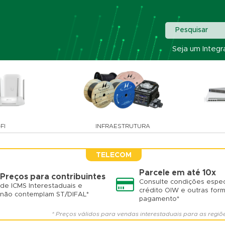
Pesquisar
Seja um Integr
FI
INFRAESTRUTURA
TELECOM
Parcele em até 10x
Preços para contribuintes
Consulte condições espec
de ICMS Interestaduais e
crédito OIW e outras for
não contemplam ST/DIFAL*
pagamento*
* Preços válidos para vendas interestaduais para as regiõ