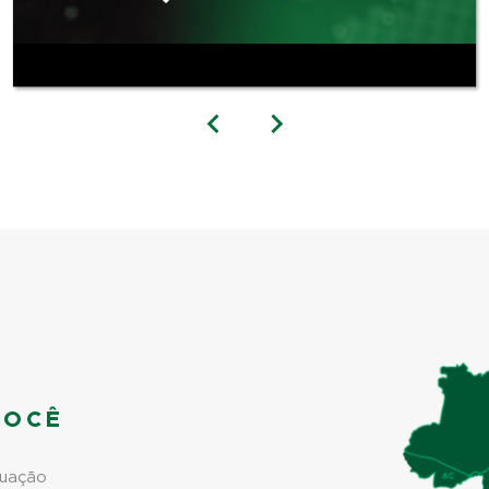
VOCÊ
tuação