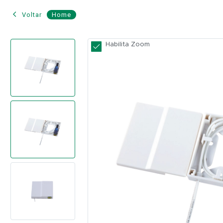
Voltar
Home
Caixa
Habilita Zoom
de
Terminação
Indoor,
1X
SC/UPC,
Pigtail
SC/UPC
-
FIBERHOME
Modelo:
FTB-
501-
UPC
FIBERHOME