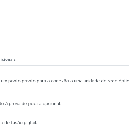
R$ 0,01
Total:
R$ 0,01
icionais
 em um ponto pronto para a conexão a uma unidade de rede ópti
o à prova de poeira opcional.
de fusão pigtail.