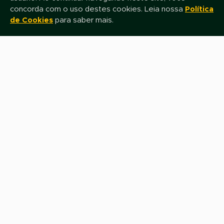
concorda com o uso destes cookies. Leia nossa
Política
de Cookies
para saber mais.
Mantenha-se atualizado!
Assine nossa newsletter e fique por dentro das novidades e promoções
Nome
E-mail