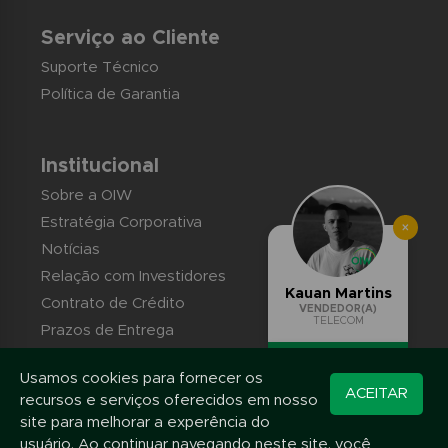
Serviço ao Cliente
Suporte Técnico
Política de Garantia
Institucional
Sobre a OIW
Estratégia Corporativa
×
Notícias
Relação com Investidores
Kauan Martins
Contrato de Crédito
VENDEDOR(A)
TELECOM
Prazos de Entrega
Trabalhe conosco
Usamos cookies para fornecer os
Converse pelo
Contato
ACEITAR
recursos e serviços oferecidos em nosso
WhatsApp
site para melhorar a experência do
usuário. Ao continuar navegando neste site, você