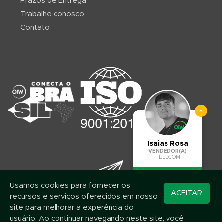
Prazos de Entrega
Trabalhe conosco
Contato
×
Isaias Rosa
VENDEDOR(A)
TELECOM
Usamos cookies para fornecer os
Converse pelo
ACEITAR
recursos e serviços oferecidos em nosso
WhatsApp
Mantenha-se atualizado!
site para melhorar a experência do
Assine nossa newsletter e fique por dentro das novidades e promoções
usuário. Ao continuar navegando neste site, você