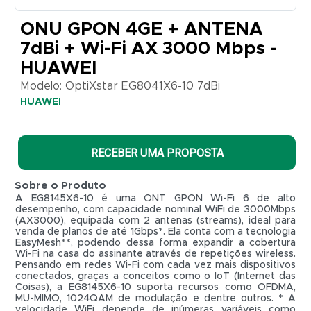
Mbps
ONU GPON 4GE + ANTENA
-
7dBi + Wi-Fi AX 3000 Mbps -
HUAWEI
HUAWEI
Modelo:
OptiXstar
Modelo: OptiXstar EG8041X6-10 7dBi
EG8041X6-
HUAWEI
10 7dBi
HUAWEI
RECEBER UMA PROPOSTA
Sobre o Produto
A EG8145X6-10 é uma ONT GPON Wi-Fi 6 de alto
desempenho, com capacidade nominal WiFi de 3000Mbps
(AX3000), equipada com 2 antenas (streams), ideal para
venda de planos de até 1Gbps*. Ela conta com a tecnologia
EasyMesh**, podendo dessa forma expandir a cobertura
Wi-Fi na casa do assinante através de repetições wireless.
Pensando em redes Wi-Fi com cada vez mais dispositivos
conectados, graças a conceitos como o IoT (Internet das
Coisas), a EG8145X6-10 suporta recursos como OFDMA,
MU-MIMO, 1024QAM de modulação e dentre outros. * A
R$ 0,01
velocidade WiFi depende de inúmeras variáveis como