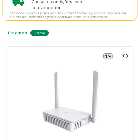
Consulte condições com
seu vendedor
* Preços válidos para vendas interestaduais para as regiões sul
e sudeste, demais regiões consulte com seu vendedor.
Produtos
Home
ONU
GPON
4GE
+
ANTENA
7dBi
+
Wi-
Fi
AX
3000