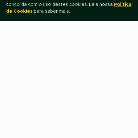
concorda com o uso destes cookies. Leia nossa
Política
de Cookies
para saber mais.
Nome
E-mail
Assinar
Fale com nossa equipe de Televendas
0800 0800 649
Siga-nos nas Redes Sociais