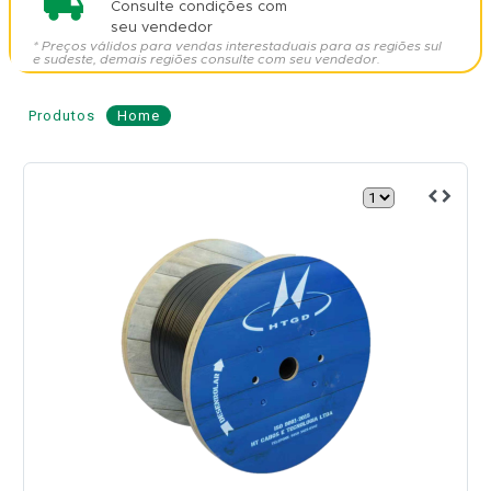
Consulte condições com
seu vendedor
* Preços válidos para vendas interestaduais para as regiões sul
e sudeste, demais regiões consulte com seu vendedor.
Produtos
Home
Cabo
de
Fibra
Óptica
ASU
120
12
Fibras
-
HT
CABOS