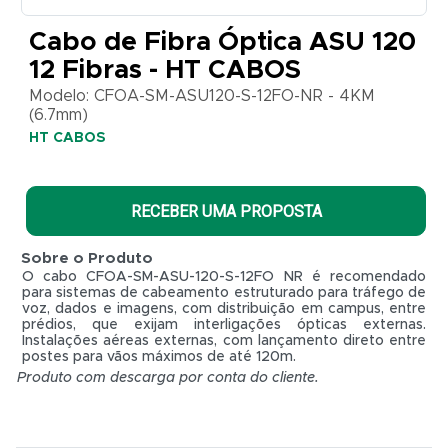
Modelo:
Cabo de Fibra Óptica ASU 120
CFOA-
SM-
12 Fibras - HT CABOS
ASU120-
S-12FO-
Modelo: CFOA-SM-ASU120-S-12FO-NR - 4KM
NR -
(6.7mm)
4KM
HT CABOS
(6.7mm)
HT
CABOS
RECEBER UMA PROPOSTA
Sobre o Produto
O cabo CFOA-SM-ASU-120-S-12FO NR é recomendado
para sistemas de cabeamento estruturado para tráfego de
voz, dados e imagens, com distribuição em campus, entre
prédios, que exijam interligações ópticas externas.
Instalações aéreas externas, com lançamento direto entre
postes para vãos máximos de até 120m.
Produto com descarga por conta do cliente.
R$ 0,01