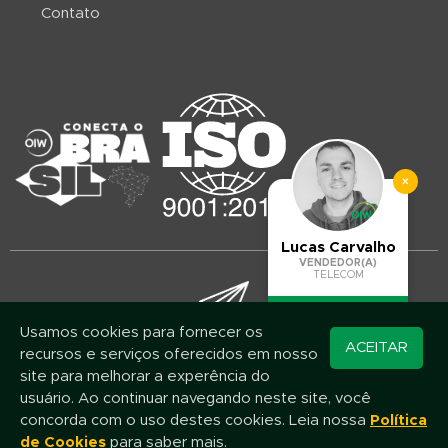
Contato
×
Lucas Carvalho
VENDEDOR(A)
TELECOM
Usamos cookies para fornecer os
Converse pelo
ACEITAR
recursos e serviços oferecidos em nosso
WhatsApp
Mantenha-se atualizado!
site para melhorar a experência do
Assine nossa newsletter e fique por dentro das novidades e promoções
usuário. Ao continuar navegando neste site, você
concorda com o uso destes cookies. Leia nossa
Política
de Cookies
para saber mais.
Nome