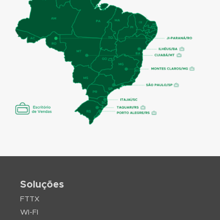
Soluções
FTTX
WI-FI