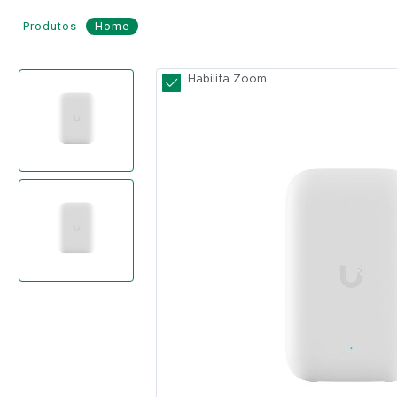
Produtos
Home
Access
Habilita Zoom
Point
Wi-
Fi
5
Indoor/Outdoor
UniFi
-
UBIQUITI
Modelo:
UK-
Ultra
UBIQUITI