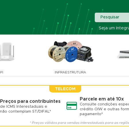
Pesquisar
Seja um Integr
FI
INFRAESTRUTURA
TELECOM
Parcele em até 10x
Preços para contribuintes
Consulte condições espec
de ICMS Interestaduais e
crédito OIW e outras for
não contemplam ST/DIFAL*
pagamento*
* Preços válidos para vendas interestaduais para as regiõ