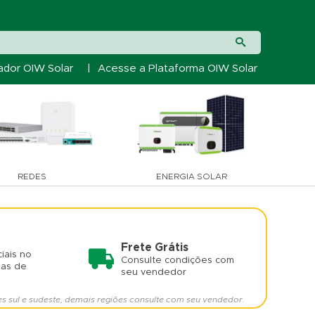
ador OIW Solar
|
Acesse a Plataforma OIW Solar
REDES
ENERGIA SOLAR
Frete Grátis
iais no
Consulte condições com
mas de
seu vendedor
es sul e sudeste, demais regiões consulte com seu vendedor.