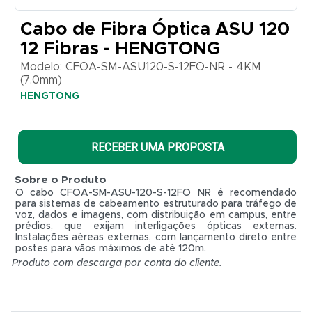
CFOA-
SM-
Cabo de Fibra Óptica ASU 120
ASU120-
12 Fibras - HENGTONG
S-12FO-
NR -
Modelo: CFOA-SM-ASU120-S-12FO-NR - 4KM
4KM
(7.0mm)
(7.0mm)
HENGTONG
HENGTONG
RECEBER UMA PROPOSTA
Sobre o Produto
O cabo CFOA-SM-ASU-120-S-12FO NR é recomendado
para sistemas de cabeamento estruturado para tráfego de
voz, dados e imagens, com distribuição em campus, entre
prédios, que exijam interligações ópticas externas.
Instalações aéreas externas, com lançamento direto entre
postes para vãos máximos de até 120m.
Produto com descarga por conta do cliente.
R$ 0,01