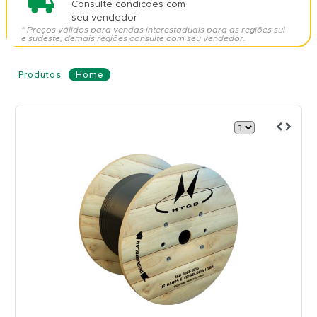
Consulte condições com
seu vendedor
* Preços válidos para vendas interestaduais para as regiões sul
e sudeste, demais regiões consulte com seu vendedor.
Produtos
Home
Cabo
de
Fibra
Óptica
ASU
120
12
Fibras
-
HENGTONG
Modelo: