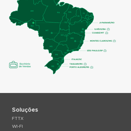
Soluções
FTTX
WI-FI