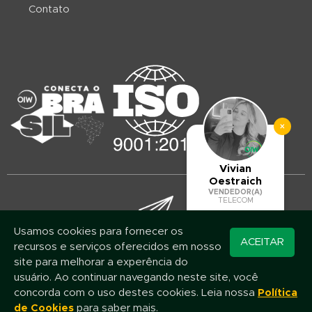
Contato
×
Vivian
Oestraich
VENDEDOR(A)
TELECOM
Usamos cookies para fornecer os
Converse pelo
ACEITAR
recursos e serviços oferecidos em nosso
Mantenha-se atualizado!
WhatsApp
site para melhorar a experência do
Assine nossa newsletter e fique por dentro das novidades e promoções
usuário. Ao continuar navegando neste site, você
concorda com o uso destes cookies. Leia nossa
Política
de Cookies
para saber mais.
Nome