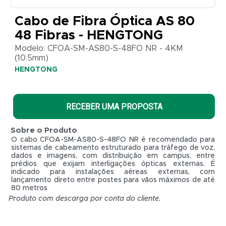
CFOA-
SM-
Cabo de Fibra Óptica AS 80
AS80-S-
48 Fibras - HENGTONG
48FO
NR -
Modelo: CFOA-SM-AS80-S-48FO NR - 4KM
4KM
(10.5mm)
(10.5mm)
HENGTONG
HENGTONG
RECEBER UMA PROPOSTA
Sobre o Produto
O cabo CFOA-SM-AS80-S-48FO NR é recomendado para
sistemas de cabeamento estruturado para tráfego de voz,
dados e imagens, com distribuição em campus, entre
prédios que exijam interligações ópticas externas. É
indicado para instalações aéreas externas, com
lançamento direto entre postes para vãos máximos de até
80 metros
Produto com descarga por conta do cliente.
R$ 0,01