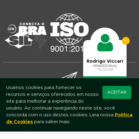
×
Rodrigo Viccari
VENDEDOR(A)
TELECOM
Usamos cookies para fornecer os
Converse pelo
ACEITAR
recursos e serviços oferecidos em nosso
WhatsApp
Mantenha-se atualizado!
site para melhorar a experência do
Assine nossa newsletter e fique por dentro das novidades e promoções
usuário. Ao continuar navegando neste site, você
concorda com o uso destes cookies. Leia nossa
Política
de Cookies
para saber mais.
Nome
E-mail