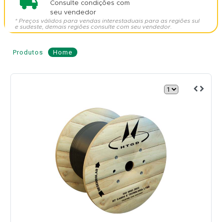
Consulte condições com
seu vendedor
* Preços válidos para vendas interestaduais para as regiões sul
e sudeste, demais regiões consulte com seu vendedor.
Produtos
Home
Cabo
de
Fibra
Óptica
AS
80
48
Fibras
-
HENGTONG
Modelo: