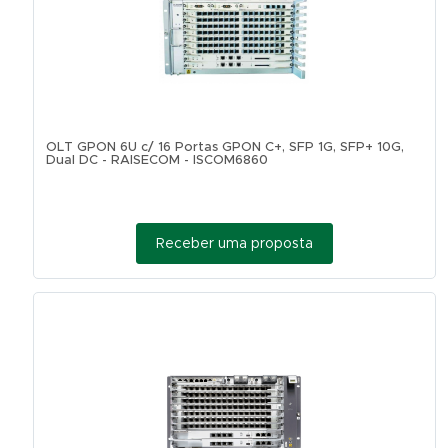
OLT GPON 6U c/ 16 Portas GPON C+, SFP 1G, SFP+ 10G,
Dual DC - RAISECOM - ISCOM6860
Receber uma proposta