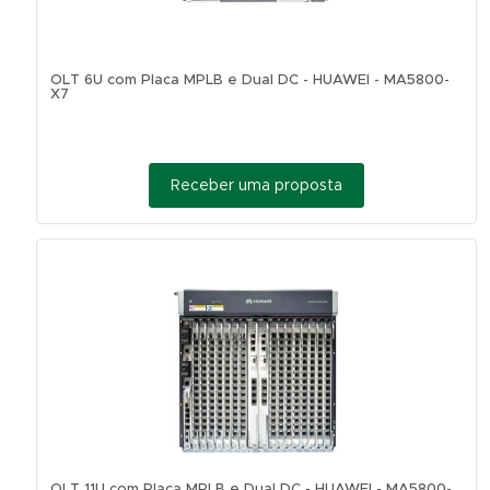
OLT 6U com Placa MPLB e Dual DC - HUAWEI - MA5800-
X7
Receber uma proposta
OLT 11U com Placa MPLB e Dual DC - HUAWEI - MA5800-